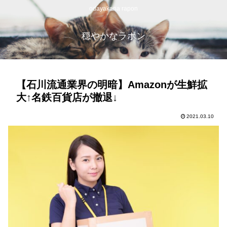
odayakana rapon
穏やかなラポン
【石川流通業界の明暗】Amazonが生鮮拡
大↑名鉄百貨店が撤退↓
2021.03.10