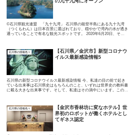
の九十九湾にオープン
©石川県観光連盟 「九十九湾」 石川県の能登半島にある九十九湾
（つくもわん）は日本百景に選ばれており、穏やかで湾内の水が透き
通っていることで有名な観光スポットです。 2020年6月20日、その
九十九湾に「イカの駅つくモール」とい...
【石川県／金沢市】新型コロナウ
石川県の情報色々
イルス最新感染情報5
石川県の新型コロナウイルス最新感染情報 今、私達の目の前で起き
ている出来事は石川県史はもちろんのこと、いずれは世界史の教科書
に載る大きな出来事です。そして、私達はその渦中にいます。この細
かい日々の記事がコロナ収束後の未来の方への参考情...
【金沢市香林坊に変なホテル】世
石川県の情報色々
界初のロボットが働くホテルとし
てギネス認定