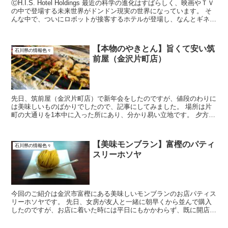
ⒸH.I.S. Hotel Holdings 最近の科学の進化はすばらしく、映画やＴＶ
の中で登場する未来世界がドンドン現実の世界になっています。 そ
んな中で、ついにロボットが接客するホテルが登場し、なんとギネス
に認定されたと...
【本物のやきとん】旨くて安い筑
石川県の情報色々
前屋（金沢片町店）
先日、筑前屋（金沢片町店）で新年会をしたのですが、値段のわりに
は美味しいものばかりでしたので、記事にしてみました。 場所は片
町の大通りを1本中に入った所にあり、分かり易い立地です。 夕方6
時の入店時には、お客さんがほとん...
【美味モンブラン】富樫のパティ
石川県の情報色々
スリーホソヤ
今回のご紹介は金沢市富樫にある美味しいモンブランのお店パティス
リーホソヤです。 先日、女房が友人と一緒に朝早くから並んで購入
したのですが、お店に着いた時には平日にもかかわらず、既に開店前
から行列ができていたそうです。 しかも...