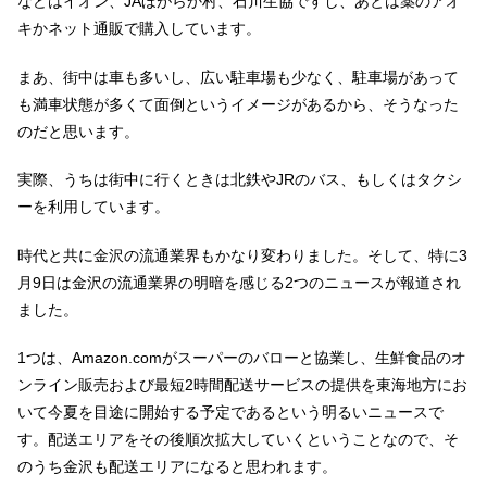
などはイオン、JAほがらか村、石川生協ですし、あとは薬のアオ
キかネット通販で購入しています。
まあ、街中は車も多いし、広い駐車場も少なく、駐車場があって
も満車状態が多くて面倒というイメージがあるから、そうなった
のだと思います。
実際、うちは街中に行くときは北鉄やJRのバス、もしくはタクシ
ーを利用しています。
時代と共に金沢の流通業界もかなり変わりました。そして、特に3
月9日は金沢の流通業界の明暗を感じる2つのニュースが報道され
ました。
1つは、Amazon.comがスーパーのバローと協業し、生鮮食品のオ
ンライン販売および最短2時間配送サービスの提供を東海地方にお
いて今夏を目途に開始する予定であるという明るいニュースで
す。配送エリアをその後順次拡大していくということなので、そ
のうち金沢も配送エリアになると思われます。