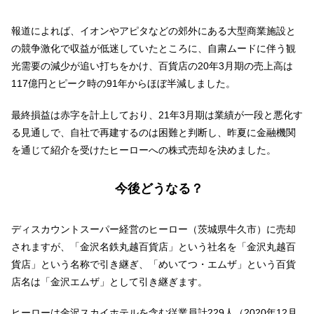
報道によれば、イオンやアピタなどの郊外にある大型商業施設と
の競争激化で収益が低迷していたところに、自粛ムードに伴う観
光需要の減少が追い打ちをかけ、百貨店の20年3月期の売上高は
117億円とピーク時の91年からほぼ半減しました。
最終損益は赤字を計上しており、21年3月期は業績が一段と悪化す
る見通しで、自社で再建するのは困難と判断し、昨夏に金融機関
を通じて紹介を受けたヒーローへの株式売却を決めました。
今後どうなる？
ディスカウントスーパー経営のヒーロー（茨城県牛久市）に売却
されますが、「金沢名鉄丸越百貨店」という社名を「金沢丸越百
貨店」という名称で引き継ぎ、「めいてつ・エムザ」という百貨
店名は「金沢エムザ」として引き継ぎます。
ヒーローは金沢スカイホテルを含む従業員計229人（2020年12月