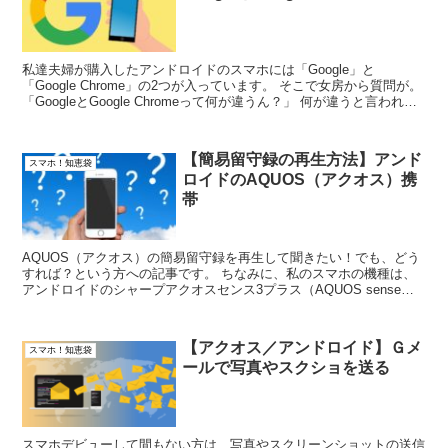
私達夫婦が購入したアンドロイドのスマホには「Google」と
「Google Chrome」の2つが入っています。 そこで女房から質問が。
「GoogleとGoogle Chromeって何が違うん？」 何が違うと言われて
もな...
【簡易留守録の再生方法】アンド
スマホ！知恵袋
ロイドのAQUOS（アクオス）携
帯
AQUOS（アクオス）の簡易留守録を再生して聞きたい！でも、どう
すれば？という方への記事です。 ちなみに、私のスマホの機種は、
アンドロイドのシャープアクオスセンス3プラス（AQUOS sense
3plus）です。 簡単な手順で...
【アクオス／アンドロイド】Ｇメ
スマホ！知恵袋
ールで写真やスクショを送る
スマホデビューして間もない方は、写真やスクリーンショットの送信