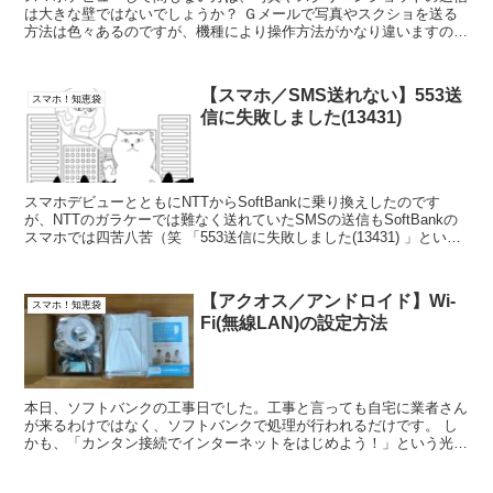
は大きな壁ではないでしょうか？ Ｇメールで写真やスクショを送る
方法は色々あるのですが、機種により操作方法がかなり違いますの
で、検索して説明どおりにしてもできないこと...
【スマホ／SMS送れない】553送
スマホ！知恵袋
信に失敗しました(13431)
スマホデビューとともにNTTからSoftBankに乗り換えしたのです
が、NTTのガラケーでは難なく送れていたSMSの送信もSoftBankの
スマホでは四苦八苦（笑 「553送信に失敗しました(13431) 」という
メッセージが...
【アクオス／アンドロイド】Wi-
スマホ！知恵袋
Fi(無線LAN)の設定方法
本日、ソフトバンクの工事日でした。工事と言っても自宅に業者さん
が来るわけではなく、ソフトバンクで処理が行われるだけです。 し
かも、「カンタン接続でインターネットをはじめよう！」という光
BBユニット接続ガイドが超分かりやすく簡単...