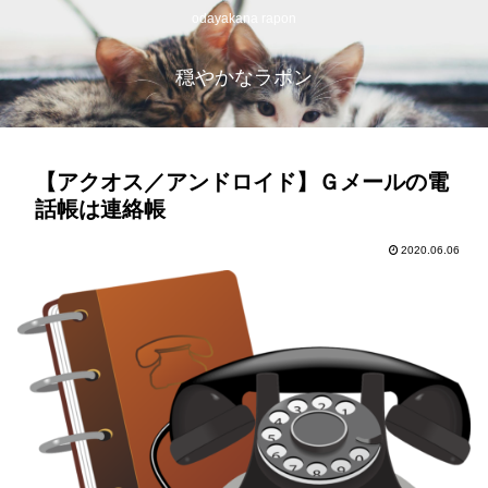
odayakana rapon
穏やかなラポン
【アクオス／アンドロイド】Ｇメールの電
話帳は連絡帳
2020.06.06