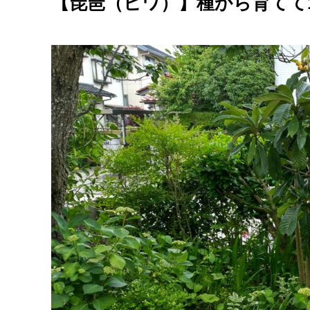
【琵琶（ビワ）】種から育てて