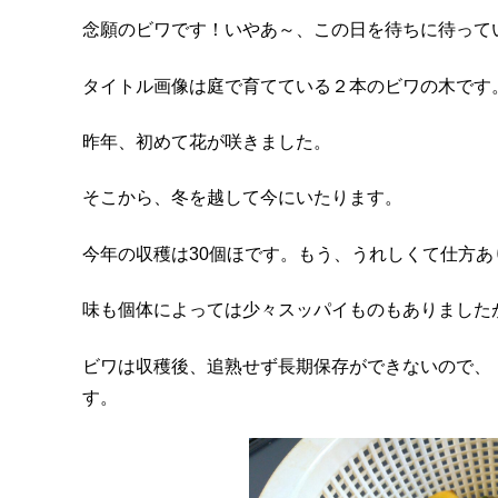
念願のビワです！いやあ～、この日を待ちに待って
タイトル画像は庭で育てている２本のビワの木です
昨年、初めて花が咲きました。
そこから、冬を越して今にいたります。
今年の収穫は30個ほです。もう、うれしくて仕方あ
味も個体によっては少々スッパイものもありました
ビワは収穫後、追熟せず長期保存ができないので、
す。