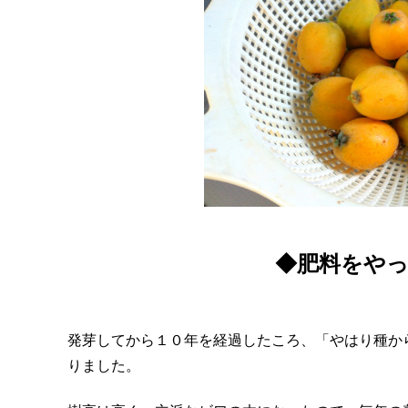
◆肥料をや
発芽してから１０年を経過したころ、「やはり種か
りました。