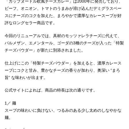
「カップヌードル欧風チーズカレー」は2000年に発売しており、
ビーフ、オニオン、トマトのうまみが溶け込んだデミグラスベー
スにチーズのコクを加えた、まろやかで濃厚なカレースープが好
評なロングセラー商品です。
今回のリニューアルでは、具材のモッツァレラチーズに代えて、
パルメザン、エメンタール、ゴーダの3種のチーズが入った「特製
チーズパウダー」が新たに別添されました。
仕上げにこの「特製チーズパウダー」を加えると、濃厚カレース
ープにコクと甘み、豊かなチーズの香りが加わり、奥深い “まろ
旨” な味わいが出ます。
公式サイトによれば、商品の特長は次の通りです。
1／ 麺
スープの味わいに負けない、つるみのある少し太めのしなやかな
麺。