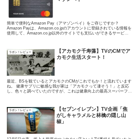
簡単で便利なAmazon Pay（アマゾンペイ）をご存じですか？
Amazon Payは、Amazon.co.jpのアカウントに登録されている情報を
使用して、Amazon.co.jp以外のサイトでも支払いができるサービス
です。 ...
【アカモク千寿藻】TVのCMでア
ラポン！レビュー
カモク生活スタート！
最近、BSを観ているとアカモクのCMがこれでもか！と流れています
ね。 健康サプリに敏感な我が家は「アカモクって凄そう！」と反応
し、色々と調べていたのですが、これは健康向上の最高スーパーフー
ズ！だと確信してアカモク生活をスタートしま...
【セブンイレブン】TV企画「焦
ラポン！レビュー
がしキャラメルと林檎の隠し山
椒」