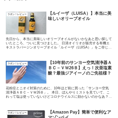
【ルイーザ（LUISA）】本当に美
ラポン！レビュー
味しいオリーブオイル
先日から、本当に美味しいオリーブオイルがないかなあと思い探して
いたところ、ついに見つけました。 日清オイリオが販売する有機エ
キストラバージンオリーブオイル「ルイーザ（LUISA）」をご存じで
すか？ 日清オイリオと言えば、手軽...
【10年前のサンヨー空気清浄器Ａ
ラポン！レビュー
ＢＣ－ＶＷ26Ｂ】えっ！次亜塩素
酸？最強ジアイーノのご先祖様？
花粉症とニオイ対策のために、10年ほど前に買った「サンヨー空気
清浄器ＡＢＣ－ＶＷ26Ｂ」。 本日、ぼんやりミストを見ていて、こ
れって塩は使っていないけどコロナウイルスに効かないのかなあ？と
いう思いがよぎりました。 そこで、さ...
【Amazon Pay】簡単で便利なア
ラポン！レビュー
マゾンペイ