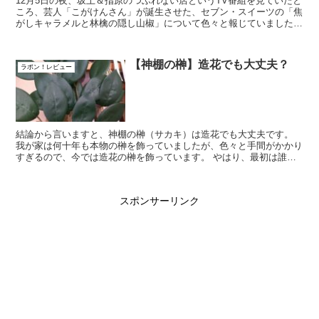
12月5日の夜、坂上＆指原のつぶれない店というTV番組を見ていたと
ころ、芸人「こがけんさん」が誕生させた、セブン・スイーツの「焦
がしキャラメルと林檎の隠し山椒」について色々と報じていました。
それを見て、あまりにも美味しそうだった...
【神棚の榊】造花でも大丈夫？
ラポン！レビュー
結論から言いますと、神棚の榊（サカキ）は造花でも大丈夫です。
我が家は何十年も本物の榊を飾っていましたが、色々と手間がかかり
すぎるので、今では造花の榊を飾っています。 やはり、最初は誰で
も「神棚に飾るものなのに、造花でも大丈...
スポンサーリンク