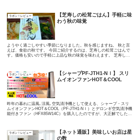
たので、外出先で人がいない場所では、...
【芝寿しの松茸ごはん】手軽に味
ラポン！レビュー
わう秋の味覚
ようやく過ごしやすい季節になりました。秋を感じますね。 秋と言
えば、食欲の秋です。 今回ご紹介するのは、芝寿しの松茸ごはんで
す。価格も安いので手軽に上品な秋の味覚を味わえます。 芝寿しは
物心がついた時には既にあり、今迄...
【シャープPF-JTH1-Nｌ】 スリ
ラポン！レビュー
ムイオンファンHOT＆COOL
昨年の暮れに温風､涼風､空気清浄機として使える、シャープ・スリ
ムイオンファンHOT＆COOL（PF-JTH1-Nｌ）とデロンギ空気清浄機
能付きファン（HFX85W14C）を購入したのですが、大正解でした。
今年の金沢は雪も多くて寒...
【ネット通販】美味しいお店は星
ラポン！レビュー
の数