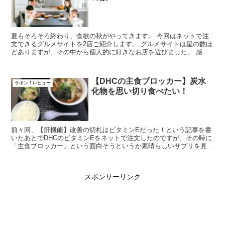
夏もそろそろ終わり、食欲の秋がやってきます。 今回はネットで注
文できるグルメサイトを2店ご紹介します。 グルメサイトは星の数ほ
どありますが、その中から個人的に好きなお店を選びました。 感動
チーズケーキ“アムバスク” 感動...
【DHCの主食ブロッカー】炭水
ラポン！レビュー
化物を思い切り食べたい！
前々回、【肝機能】改善の切札はビタミンEだった！という記事を書
いたあとでDHCのビタミンEをネットで注文したのですが、その時に
「主食ブロッカー」という面白そうというか素晴らしいサプリを見つ
けたので、あわせて購入しました。 ...
スポンサーリンク