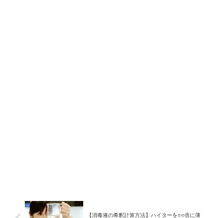
【消毒液の希釈計算方法】ハイターを○○倍に薄