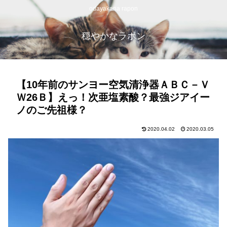
odayakana rapon
穏やかなラポン
【10年前のサンヨー空気清浄器ＡＢＣ－Ｖ
Ｗ26Ｂ】えっ！次亜塩素酸？最強ジアイー
ノのご先祖様？
2020.04.02
2020.03.05