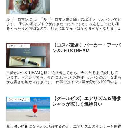
ルビーロマンには、「ルビーロマン倶楽部」の認証シールがついてい
ます。 子供の頃はブドウが好きだったのですが、皮をむしったり種
をとったりと面倒なので、社会に出てからは全く食べなくなりまし
た。 しかし、友達からもらった長野県産のシャ...
【コスパ最高】パーカー・アーバ
ラポン！レビュー
ン＆JETSTREAM
三菱がJETSTREAMを世に送り出してから、今に至るまで愛用して
います。何といっても、今迄に無かった水性ボールペンのような滑ら
かな書き心地が大好きです。 仕事ではインク量が分かる100円のもの
とプライムの両方を使用していますが、...
【クールビズ】エアリズム＆開襟
ラポン！レビュー
シャツが涼しく気持良い
蒸し暑い時期になると大活躍するのが、エアリズムのインナーと開襟