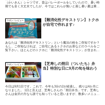
（かいきん）シャツです。昔はバレーボールをしていたので、暑い時
期でも全く大丈夫でしたが、今ではこれらが無いと蒸し暑い夏は乗り
切れません。 実は数年前から、絶対自分は無縁...
【難消化性デキストリン】トクホ
ラポン！レビュー
が自宅で作れます♪
あなたは「難消化性デキストリン」という魔法の粉をご存知ですか？
もし、ご存知なければ、ご自宅にあるトクホのお茶などのラベルをご
覧下さい。ほとんどのトクホに「難消化性デキストリン」が含まれて
います。 知る人ぞ知る！というトクホ...
【芝寿しの朔日（ついたち）弁
ラポン！レビュー
当】特別な日に9月の旬を味わう
今日は9月1日です。これで、今年も3分の2が経過し、残りは4か月に
なりました。 1日と言えば、芝寿しさんの「朔日弁当」です。芝寿し
さんは金沢の方なら誰でも知っていると思いますが、数多いメニュー
の中で「朔日弁当」となると、大好評にも...