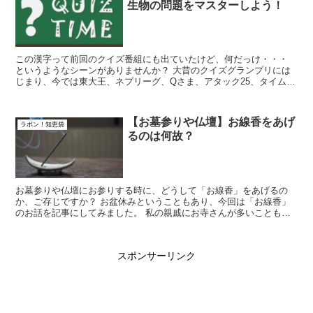
生物の問題をマスターしよう！
この漢字って前回のクイズ番組にも出ていたけど、何だっけ・・・
というようなシーンがありませんか？ 大昔のクイズグランプリには
じまり、今では東大王、ネプリーグ、Qさま、アタック25、タイムシ
ョック、高校生クイズなどのクイズ番組...
【お墓参りや仏壇】お線香をあげ
ラポン！知恵袋
るのは何故？
お墓参りや仏壇にお参りする時に、どうして「お線香」をあげるの
か、ご存じですか？ お盆休みということもあり、今回は「お線香」
のお話を記事にしてみました。 私の親戚にお寺さんが多いこともあ
り、「お線香」をはじめ「お香」全般に...
スポンサーリンク