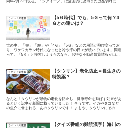
同年2月29日現在、「ジアイーノ」は全国的に品薄または品切れにな
っている家電店が急増中とのことです。 ...
【5Ｇ時代】でも、5Ｇって何？4
ラポン！知恵袋
Ｇとの違いは？
世の中、「4K」「8K」や「4Ｇ」「5Ｇ」などの用語が飛び交ってお
り、ワケワカラン時代になったと冷や汗の日々が続いています。間違
って、「5Ｋ」と検索しようものなら、お得な不動産賃貸情報が山積
みです（笑 そこで、今回は「5Ｇ」の...
【タウリン】老化防止＝長生きの
ラポン！知恵袋
特効薬？
なんと！タウリンが動物の老化を防止し、健康寿命を延ばす効果があ
るという記事が新聞に載っていました！ そうです。イカやタコなど
の魚介に含まれる、あのタウリンです！ よもや、タウリンにそのよ
うな力があるとは思いませんでした。 ...
【クイズ番組の難読漢字】海川の
ラポン！知恵袋