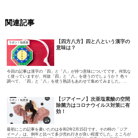
関連記事
【四方八方】四と八という漢字の
ラポン！知恵袋
意味は？
今回の記事は漢字の「四」と「八」が持つ意味についてです。何気な
く使っていますが、何故「四」と「八」を使うのでしょうか？ 色々
調べて、「四」と「八」を使う熟語もあわせて集めてみました。
「四」と「八」を使った言葉の意味 ｢四...
【ジアイーノ】次亜塩素酸の空間
ラポン！知恵袋
除菌力はコロナウイルス対策に有
効！
最初にこの記事を書いたのは令和2年2月15日です。その時の「ジア
イーノ」は、例年と比べて多少売れ行きが良い程度でした。ところが